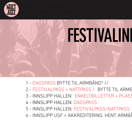
29 MAI - 6 JUNI 2026 //
USF VERFTET // BERGEN
FESTIVALIN
1 -
DAGSPASS
BYTTE TIL ARMBÅND* //
2 -
FESTIVALPASS + NATTPASS 1
BYTTE TIL ARMB
3 - INNSLIPP HALLEN:
ENKELTBILLETTER + PLAS
4 - INNSLIPP HALLEN:
DAGSPASS
5 - INNSLIPP HALLEN:
FESTIVALPASS/NATTPASS 
6 - INNSLIPP USF + AKKREDITERING: HENT ARMB