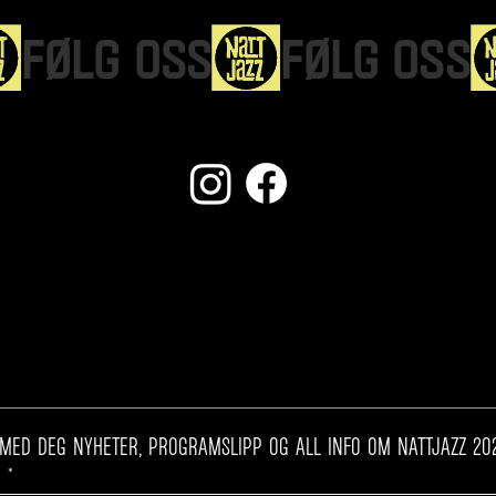
NYHETSBREV
t
*