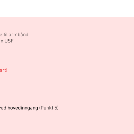
e til armbånd
en USF
art!
 ved
hovedinngang
(Punkt 5)