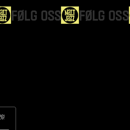
Få med deg nyheter, programslipp og all info om Nattjazz 2026! 