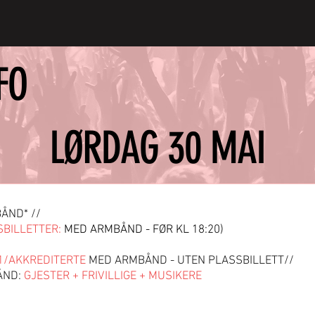
FO
LØRDAG 30 MAI
ÅND* //
SBILLETTER:
MED ARMBÅND - FØR KL 18:20)
1/AKKREDITERTE
MED ARMBÅND - UTEN PLASSBILLETT//
ÅND:
GJESTER + FRIVILLIGE + MUSIKERE