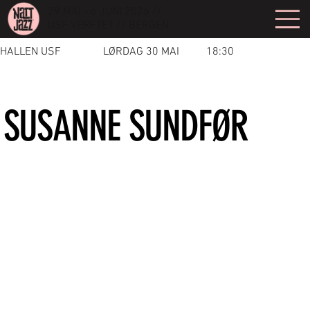
29 MAI - 6 JUNI 2026 //
USF VERFTET // BERGEN
HALLEN USF
LØRDAG 30 MAI
18:30
SUSANNE SUNDFØR