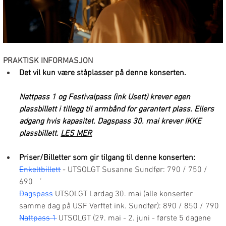
PRAKTISK INFORMASJON
Det vil kun være ståplasser på denne konserten.
Nattpass 1 og Festivalpass (ink Usett) krever egen 
plassbillett i tillegg til armbånd for garantert plass. Ellers 
adgang hvis kapasitet. Dagspass 30. mai krever IKKE 
plassbillett. 
LES MER
Priser/Billetter som gir tilgang til denne konserten:
Enkeltbillett
- UTSOLGT Susanne Sundfør: 790 / 750 / 
690   ´
Dagspass
 UTSOLGT Lørdag 30. mai (alle konserter 
samme dag på USF Verftet ink. Sundfør): 890 / 850 / 790
Nattpass 1
 UTSOLGT (29. mai - 2. juni - første 5 dagene 