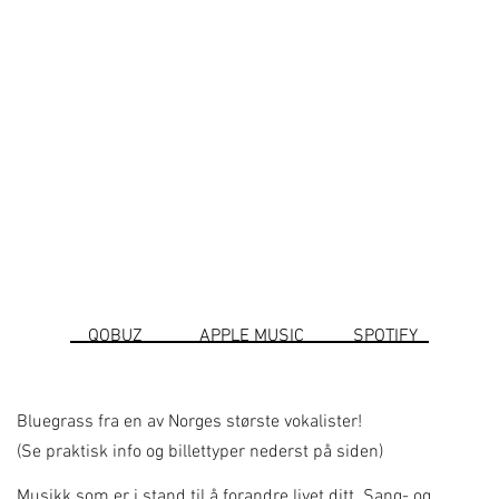
QOBUZ
SPOTIFY
APPLE MUSIC
Bluegrass fra en av Norges største vokalister!
(Se praktisk info og billettyper nederst på siden)
Musikk som er i stand til å forandre livet ditt. Sang- og