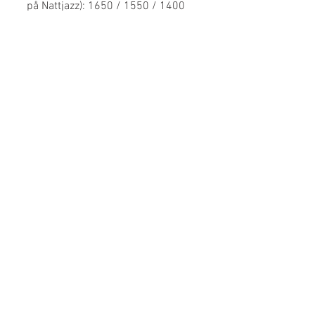
på Nattjazz): 1650 / 1550 / 1400
Festivalpass
 (29. mai - 6. juni - alle 9 dager): 2900 / 2700 
/ 2400 
Hotellpakker
 UTSOLGT
Priser gjelder: Ordinær / BT-Fordel / Student el under 27 
år
Aldersgrense med verge er 12 år. 
Les mer og finn 
vergeskjema hos 
nattjazz.no
BILLETTER
PROGRAM
ARTISTER
SPILLEPLAN
FØLG OSS