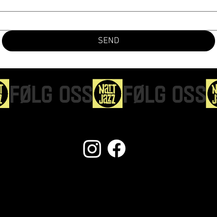
SEND
NYHETSBREV