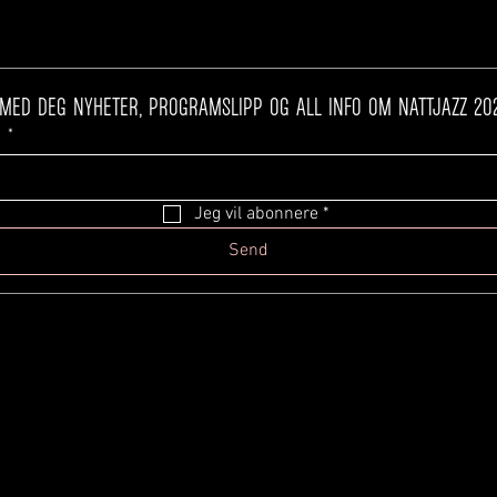
t
*
Jeg vil abonnere
*
Send