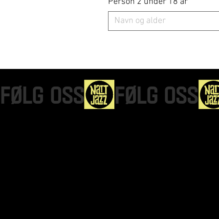
Person 2 under 18 år
FØLG OSS