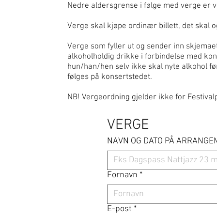
Nedre aldersgrense i følge med verge er va
Verge skal kjøpe ordinær billett, det skal 
Verge som fyller ut og sender inn skjemae
alkoholholdig drikke i forbindelse med ko
hun/han/hen selv ikke skal nyte alkohol fø
følges på konsertstedet.
NB! Vergeordning gjelder ikke for Festivalpa
VERGE 
NAVN OG DATO PÅ ARRANGEM
Fornavn
*
E-post
*