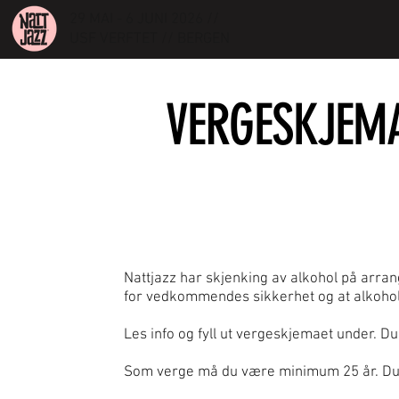
29 MAI - 6 JUNI 2026 //
USF VERFTET // BERGEN
VERGESKJEM
Nattjazz har skjenking av alkohol på arra
for vedkommendes sikkerhet og at alkohol i
Les info og fyll ut vergeskjemaet under. Du
Som verge må du være minimum 25 år. Du 