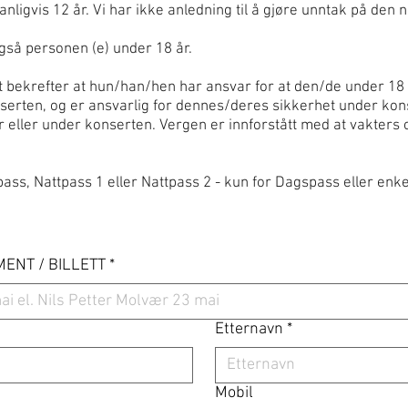
nligvis 12 år. Vi har ikke anledning til å gjøre unntak på den
også personen (e) under 18 år.
t bekrefter at hun/han/hen har ansvar for at den/de under 18
nserten, og er ansvarlig for dennes/deres sikkerhet under kon
r eller under konserten. Vergen er innforstått med at vakters
ss, Nattpass 1 eller Nattpass 2 - kun for Dagspass eller enkelt
ENT / BILLETT
*
Etternavn
*
Mobil