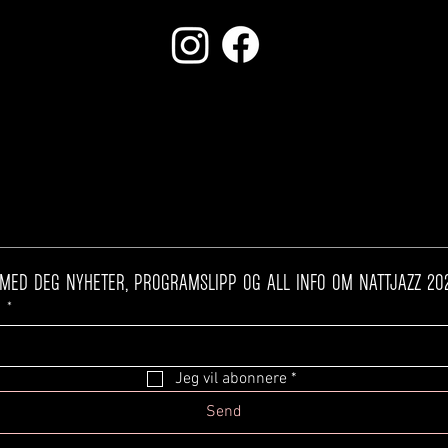
NYHETSBREV
t
*
Jeg vil abonnere
*
Send