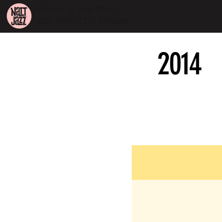
29 MAI - 6 JUNI 2026 //
USF VERFTET // BERGEN
2014