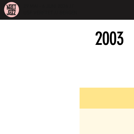
29 MAI - 6 JUNI 2026 //
USF VERFTET // BERGEN
2003