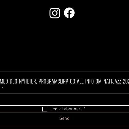
NYHETSBREV
t
*
Jeg vil abonnere
*
Send