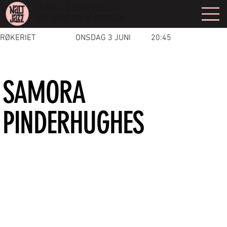
29 MAI - 6 JUNI 2026 //
USF VERFTET // BERGEN
RØKERIET
ONSDAG 3 JUNI
20:45
SAMORA
PINDERHUGHES