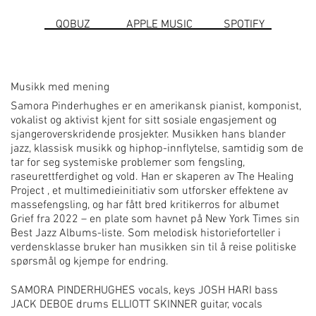
QOBUZ
SPOTIFY
APPLE MUSIC
Musikk med mening
Samora Pinderhughes er en amerikansk pianist, komponist,
vokalist og aktivist kjent for sitt sosiale engasjement og
sjangeroverskridende prosjekter. Musikken hans blander
jazz, klassisk musikk og hiphop-innflytelse, samtidig som de
tar for seg systemiske problemer som fengsling,
raseurettferdighet og vold. Han er skaperen av The Healing
Project , et multimedieinitiativ som utforsker effektene av
massefengsling, og har fått bred kritikerros for albumet
Grief fra 2022 – en plate som havnet på New York Times sin
Best Jazz Albums-liste. Som melodisk historieforteller i
verdensklasse bruker han musikken sin til å reise politiske
spørsmål og kjempe for endring.
SAMORA PINDERHUGHES vocals, keys JOSH HARI bass
JACK DEBOE drums ELLIOTT SKINNER guitar, vocals