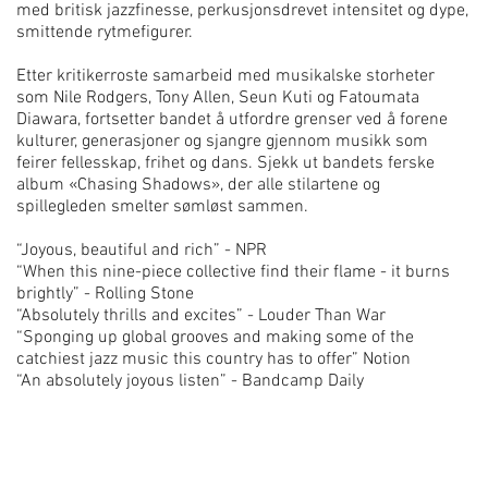
med britisk jazzfinesse, perkusjonsdrevet intensitet og dype,
smittende rytmefigurer.
Etter kritikerroste samarbeid med musikalske storheter
som Nile Rodgers, Tony Allen, Seun Kuti og Fatoumata
Diawara, fortsetter bandet å utfordre grenser ved å forene
kulturer, generasjoner og sjangre gjennom musikk som
feirer fellesskap, frihet og dans. Sjekk ut bandets ferske
album «Chasing Shadows», der alle stilartene og
spillegleden smelter sømløst sammen.
“Joyous, beautiful and rich” - NPR
“When this nine-piece collective find their flame - it burns
brightly” - Rolling Stone
“Absolutely thrills and excites” - Louder Than War
“Sponging up global grooves and making some of the
catchiest jazz music this country has to offer” Notion
“An absolutely joyous listen” - Bandcamp Daily