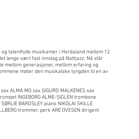
e og talentfulle musikanter i Hordaland mellom 12
t lenge vært fast innslag på Nattjazz. Nå står
øte mellom generasjoner, mellom erfaring og
ngdommene møter den musikalske tyngden til en av
sax ALMA MO sax SIGURD MALKENES sax
rompet INGEBORG ALME-SIGLEN trombone
SØRLIE BARDSLEY piano NIKOLAI SKILLE
LLBERG trommer, perk ARE OVESEN dirigent