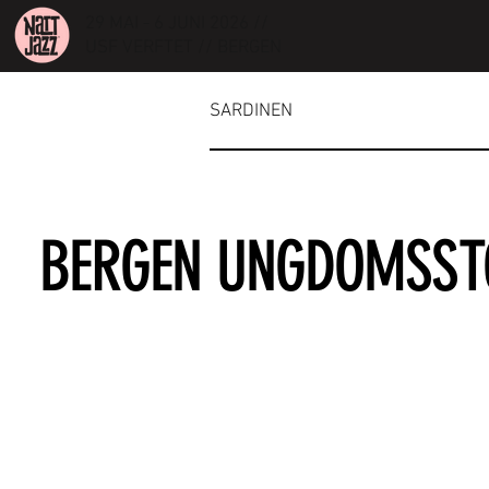
29 MAI - 6 JUNI 2026 //
USF VERFTET // BERGEN
SARDINEN
BERGEN UNGDOMSS