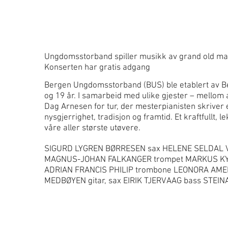
Ungdomsstorband spiller musikk av grand old m
Konserten har gratis adgang
Bergen Ungdomsstorband (BUS) ble etablert av Berg
og 19 år. I samarbeid med ulike gjester – mellom 
Dag Arnesen for tur, der mesterpianisten skriver
nysgjerrighet, tradisjon og framtid. Et kraftfull
våre aller største utøvere.
SIGURD LYGREN BØRRESEN sax HELENE SELDAL 
MAGNUS-JOHAN FALKANGER trompet MARKUS KYT
ADRIAN FRANCIS PHILIP trombone LEONORA AMEL
MEDBØYEN gitar, sax EIRIK TJERVAAG bass STEI