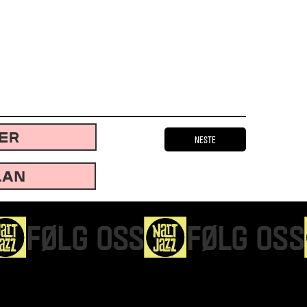
TER
Neste
LAN