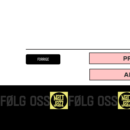
P
Forrige
A
FØLG OSS