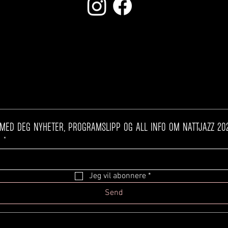
NYHETSBREV
t
*
Jeg vil abonnere
*
Send