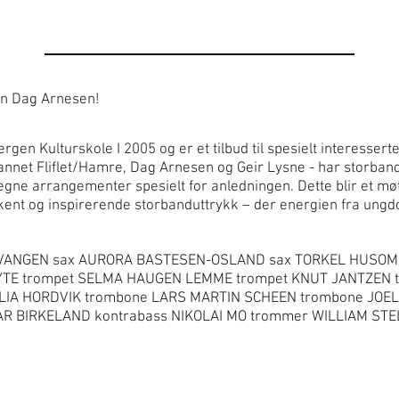
an Dag Arnesen!
en Kulturskole I 2005 og er et tilbud til spesielt interessert
annet Fliflet/Hamre, Dag Arnesen og Geir Lysne - har storbande
 egne arrangementer spesielt for anledningen. Dette blir et m
t, lekent og inspirerende storbanduttrykk – der energien fra u
VANGEN sax AURORA BASTESEN-OSLAND sax TORKEL HUSOM 
E trompet SELMA HAUGEN LEMME trompet KNUT JANTZEN t
IA HORDVIK trombone LARS MARTIN SCHEEN trombone JOEL 
NAR BIRKELAND kontrabass NIKOLAI MO trommer WILLIAM STE