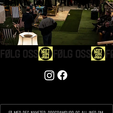
TAKK FOR I ÅR ❤️
FØLG OSS
NYHETSBREV
Få med deg nyheter, programslipp og all info om 