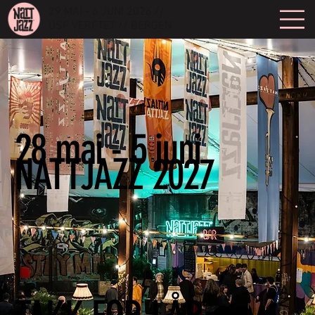
29 MAI - 6 JUNI 2026 //
USF VERFTET // BERGEN
28 mai - 5 juni
NATTJAZZ 2027